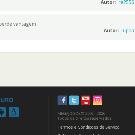
Autor:
re2556
o perde vantagem
Autor:
lupaa
EGURO
MEGAJOGOS
© 2002 - 2026
Todos os direitos reservados
Termos e Condições de Serviço