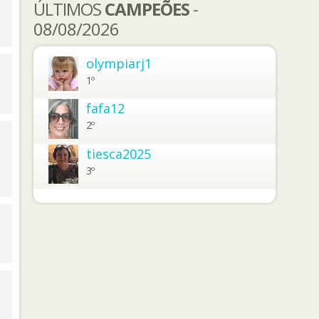
ÚLTIMOS
CAMPEÕES
-
08/08/2026
olympiarj1
1º
fafa12
2º
tiesca2025
3º