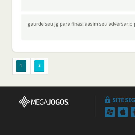
gaurde seu jg para finasl aasim seu adversari
1
2
SITE S