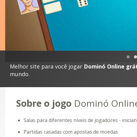
Melhor site para você jogar
Dominó Online grát
mundo.
Sobre o jogo
Dominó Onlin
Salas para diferentes níveis de jogadores - inicia
Partidas casadas com apostas de moedas
Faça sua jogatina de Dominó com seus amigos o