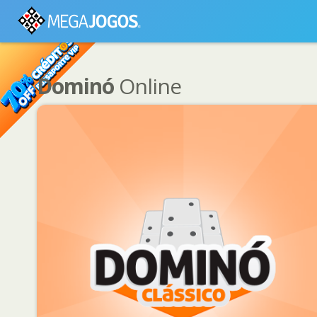
Dominó
Online