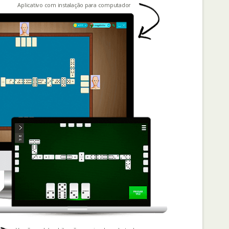
Versão web/mobile, não precisa de cadastro!