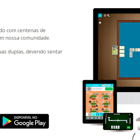
ndo com centenas de
 em nossa comunidade.
uas duplas, devendo sentar