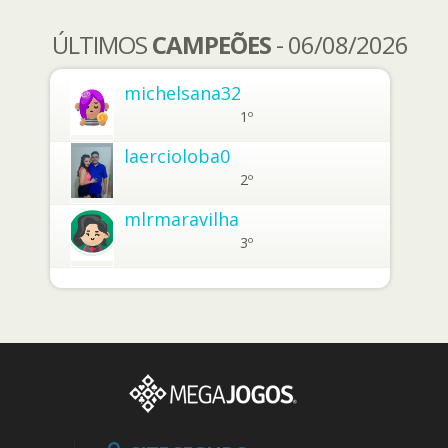
ÚLTIMOS
CAMPEÕES
- 06/08/2026
michelsana32
1º
laercioloba0
2º
mlrmaravilha
3º