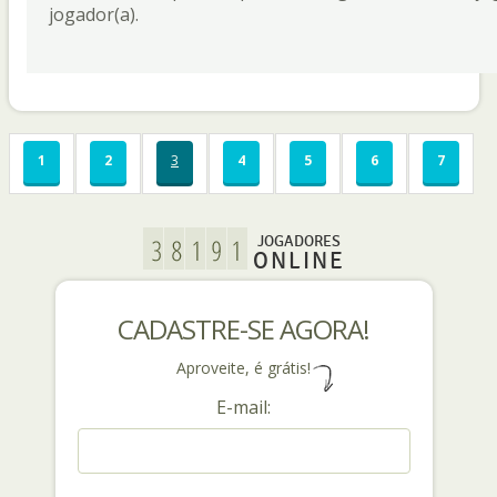
jogador(a).
1
2
3
4
5
6
7
JOGADORES
ONLINE
CADASTRE-SE AGORA!
Aproveite, é grátis!
E-mail: