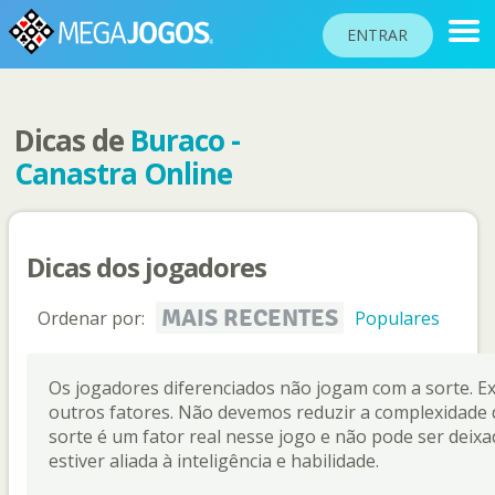
ENTRAR
Dicas de
Buraco -
RANKINGS
Canastra Online
TORNEIOS
COMUNIDADE
Dicas dos jogadores
BLOG
AJUDA
MAIS RECENTES
Ordenar por:
Populares
PASSAPORTE
!
Os jogadores diferenciados não jogam com a sorte. E
JOGAR
outros fatores. Não devemos reduzir a complexidade 
sorte é um fator real nesse jogo e não pode ser deixad
estiver aliada à inteligência e habilidade.
Idioma do site