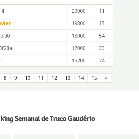
ll
20000
11
avier
19800
15
ield0
18000
54
3f28a
17000
33
er
16200
74
8
9
10
11
12
13
14
15
»
king Semanal de Truco Gaudério