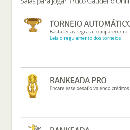
Salas para Jogar Truco Gaudério Onli
TORNEIO AUTOMÁTIC
Basta ler as regras e comparecer no 
Leia o regulamento dos torneios
RANKEADA PRO
Encare esse desafio valendo créditos