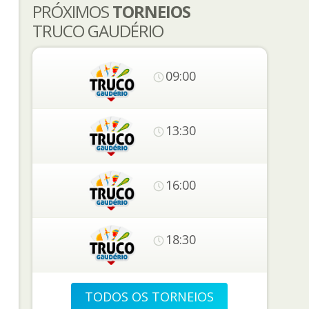
PRÓXIMOS
TORNEIOS
TRUCO GAUDÉRIO
09:00
13:30
16:00
18:30
TODOS OS TORNEIOS