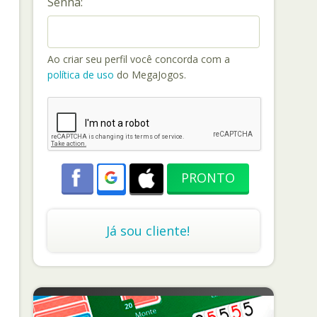
Senha:
Ao criar seu perfil você concorda com a
política de uso
do MegaJogos.
Já sou cliente!