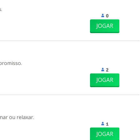
.
0
JOGAR
promisso.
2
JOGAR
nar ou relaxar.
1
JOGAR