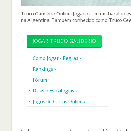
Truco Gaudério Online! Jogado com um baralho es
na Argentina. Também conhecido como Truco Ceg
JOGAR TRUCO GAUDÉRIO
Como Jogar - Regras ›
Rankings ›
Fórum ›
Dicas e Estratégias ›
Jogos de Cartas Online ›