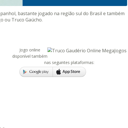
panhol, bastante jogado na região sul do Brasil e também
o ou Truco Gaúcho.
Jogo online
disponível também
nas seguintes plataformas: