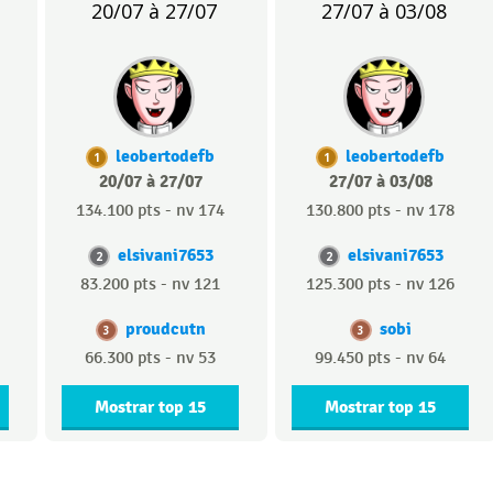
20/07 à 27/07
27/07 à 03/08
leobertodefb
leobertodefb
1
1
20/07 à 27/07
27/07 à 03/08
134.100 pts - nv 174
130.800 pts - nv 178
elsivani7653
elsivani7653
2
2
83.200 pts - nv 121
125.300 pts - nv 126
proudcutn
sobi
3
3
66.300 pts - nv 53
99.450 pts - nv 64
Mostrar top 15
Mostrar top 15