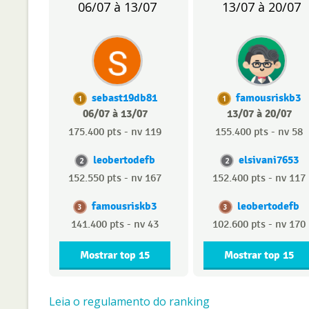
06/07 à 13/07
13/07 à 20/07
sebast19db81
famousriskb3
1
1
06/07 à 13/07
13/07 à 20/07
175.400 pts - nv 119
155.400 pts - nv 58
leobertodefb
elsivani7653
2
2
152.550 pts - nv 167
152.400 pts - nv 117
famousriskb3
leobertodefb
3
3
141.400 pts - nv 43
102.600 pts - nv 170
Mostrar top 15
Mostrar top 15
Leia o regulamento do ranking