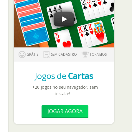
GRÁTIS
SEM CADASTRO
TORNEIOS
Jogos de
Cartas
+20 jogos no seu navegador, sem
instalar!
JOGAR AGORA