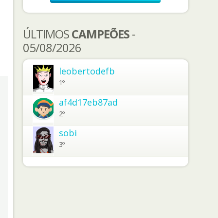
ÚLTIMOS
CAMPEÕES
-
05/08/2026
leobertodefb
1º
af4d17eb87ad
2º
sobi
3º