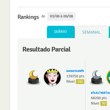
Rankings
de
03/08 à 09/08
DIÁRIO
SEMANAL
Resultado Parcial
leobertodefb
139350 pts
Nível
182
af4d17eb87a
68200 pts
Nível
30