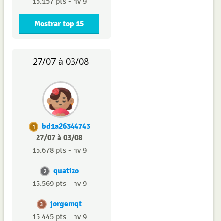
15.157 pts - nv 9
Mostrar top 15
27/07 à 03/08
bd1a26344743
1
27/07 à 03/08
15.678 pts - nv 9
quatizo
2
15.569 pts - nv 9
jorgemqt
3
15.445 pts - nv 9