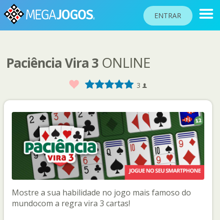
ENTRAR
ONLINE
Paciência Vira 3
RANKINGS
TORNEIOS
Favorito
1
2
3
4
5
3
COMUNIDADE
BLOG
AJUDA
PASSAPORTE
!
JOGAR
Mostre a sua habilidade no jogo mais famoso do
mundocom a regra vira 3 cartas!
Idioma do site