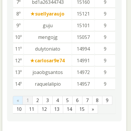
7º
bd1a26344743
15160
9
8º
suellyaraujo
15121
9
9º
guju
15101
9
10º
mengojg
15057
9
11º
dulytoniato
14994
9
12º
carlosar9e74
14991
9
13º
joaobgsantos
14972
9
14º
raquelalipio
14957
9
«
1
2
3
4
5
6
7
8
9
10
11
12
13
14
15
»