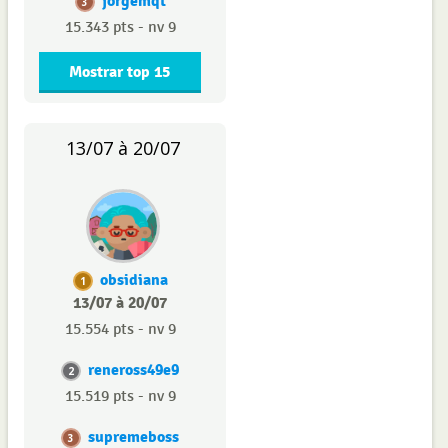
jorgemqt
3
15.343 pts - nv 9
Mostrar top 15
13/07 à 20/07
obsidiana
1
13/07 à 20/07
15.554 pts - nv 9
reneross49e9
2
15.519 pts - nv 9
supremeboss
3