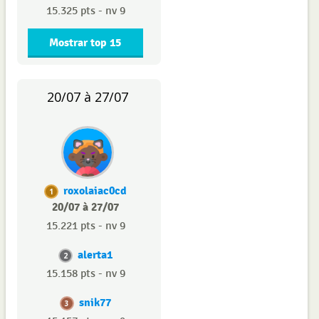
15.325 pts - nv 9
Mostrar top 15
20/07 à 27/07
roxolaiac0cd
1
20/07 à 27/07
15.221 pts - nv 9
alerta1
2
15.158 pts - nv 9
snik77
3