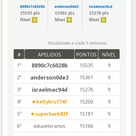
8890c7c6028b
anderson0de3
israelmac94d
15535 pts
15361 pts
15276 pts
Nível
9
Nível
9
Nível
9
Atualizado a cada 5 minutos
#
APELIDOS
PONTOS
NÍVEL
8890c7c6028b
1º
15535
9
anderson0de3
2º
15361
9
israelmac94d
3º
15276
9
4º
kellybru174f
15200
9
5º
superbarb82f
15181
9
6º
eduveteranos
15166
9