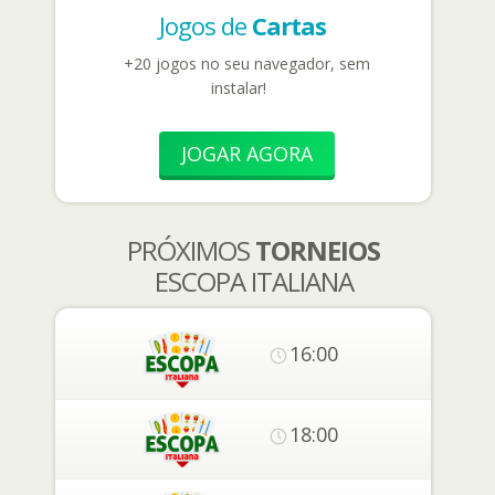
Jogos de
Cartas
+20 jogos no seu navegador, sem
instalar!
JOGAR AGORA
PRÓXIMOS
TORNEIOS
ESCOPA ITALIANA
16:00
18:00