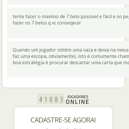
tente fazer o maximo de 7 belo possivel e facil e so p
fazer os 7 belos q vc conseqeuir
Quando um jogador obtém uma vaza e deixa na mesa
faz uma escopa, obviamente), isto é comumente cham
boa estratégia é procurar descartar uma carta que man
JOGADORES
ONLINE
CADASTRE-SE AGORA!